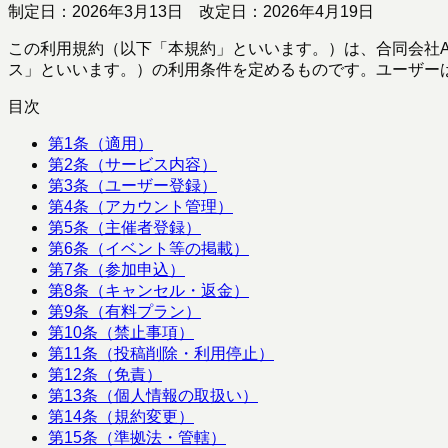
制定日：
2026年3月13日
改定日：
2026年4月19日
この利用規約（以下「本規約」といいます。）は、合同会社Ac
ス」といいます。）の利用条件を定めるものです。ユーザー
目次
第1条（適用）
第2条（サービス内容）
第3条（ユーザー登録）
第4条（アカウント管理）
第5条（主催者登録）
第6条（イベント等の掲載）
第7条（参加申込）
第8条（キャンセル・返金）
第9条（有料プラン）
第10条（禁止事項）
第11条（投稿削除・利用停止）
第12条（免責）
第13条（個人情報の取扱い）
第14条（規約変更）
第15条（準拠法・管轄）